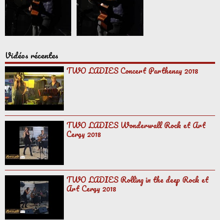
Vidéos récentes
TWO LADIES Concert Parthenay 2018
TWO LADIES Wonderwall Rock et Art
Cergy 2018
TWO LADIES Rolling in the deep Rock et
Art Cergy 2018