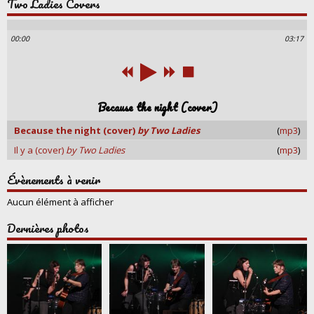
Two Ladies Covers
00:00
03:17
Because the night (cover)
Because the night (cover)
by Two Ladies
(
mp3
)
Il y a (cover)
by Two Ladies
(
mp3
)
Évènements à venir
Aucun élément à afficher
Dernières photos