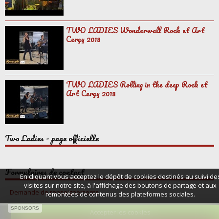
TWO LADIES Wonderwall Rock et Art
Cergy 2018
TWO LADIES Rolling in the deep Rock et
Art Cergy 2018
Two Ladies - page officielle
Formulaires de contact
En cliquant vous acceptez le dépôt de cookies destinés au suivi de
visites sur notre site, à l'affichage des boutons de partage et aux
Demande de renseignements
remontées de contenus des plateformes sociales.
SPONSORS
Accepter les cookies
Mentions légales