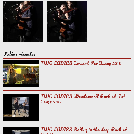
Vidéos récentes
TWO LADIES Concert Parthenay 2018
TWO LADIES Wonderwall Rock et Art
Cergy 2018
TWO LADIES Rolling in the deep Rock et