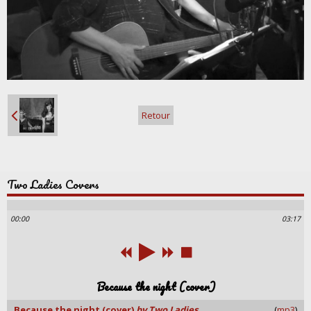
Retour
Two Ladies Covers
00:00
03:17
Because the night (cover)
Because the night (cover)
by Two Ladies
(
mp3
)